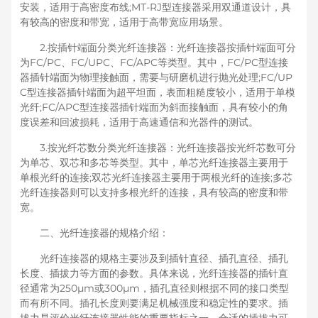
安装，适用于高密度布线;MT-RJ型连接器采用双通道设计，具
有较高的密度和带宽，适用于高带宽应用场景。
2.按插针端面分类光纤连接器：光纤连接器按插针端面可分
为FC/PC、FC/UPC、FC/APC等类型。其中，FC/PC型连接
器插针端面为物理接触面，需要与研磨机进行抛光处理;FC/UP
C型连接器插针端面为超平坦面，表面粗糙度较小，适用于单模
光纤;FC/APC型连接器插针端面为斜面接触面，具有较小的角
度误差和回波损耗，适用于高速通信和光器件的测试。
3.按光纤芯数分类光纤连接器：光纤连接器按光纤芯数可分
为单芯、双芯和多芯等类型。其中，单芯光纤连接器主要用于
单根光纤的连接;双芯光纤连接器主要用于两根光纤的连接;多芯
光纤连接器则可以支持多根光纤的连接，具有较高的密度和带
宽。
二、光纤连接器的规格介绍：
光纤连接器的规格主要涉及到插针直径、插孔直径、插孔
长度、插拔力等方面的参数。具体来说，光纤连接器的插针直
径通常为250μm或300μm，插孔直径则根据不同的接口类型
而有所不同。插孔长度则要满足机械强度和稳定性的要求。插